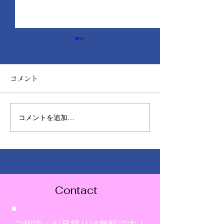
コメント
コメントを追加…
ショールームのぼり旗を
チョーキング現
設置しました！
外壁が白くなる
策
Contact