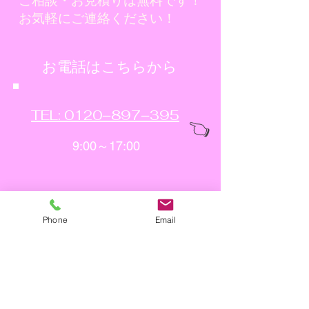
ご相談・お見積りは無料です！
お気軽にご連絡ください！
​お電話はこちらから
TEL: 0120−897−395
👈
9:00～17:00
​お問合せはこちらから
Phone
Email
メールフォーム
👈