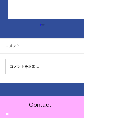
コメント
コメントを追加…
ショールームのぼり旗を
チョーキング現
設置しました！
外壁が白くなる
策
Contact