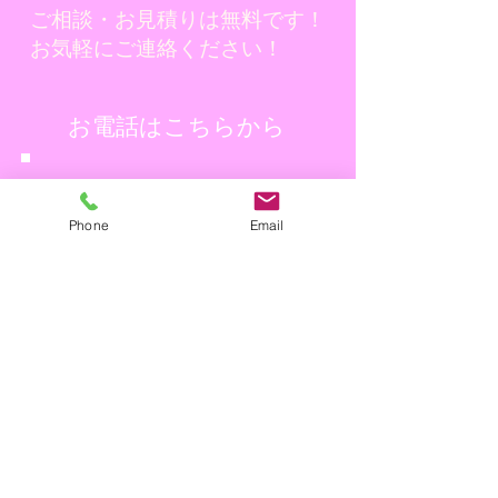
ご相談・お見積りは無料です！
お気軽にご連絡ください！
​お電話はこちらから
TEL: 0120−897−395
👈
Phone
Email
9:00～17:00
​お問合せはこちらから
メールフォーム
👈