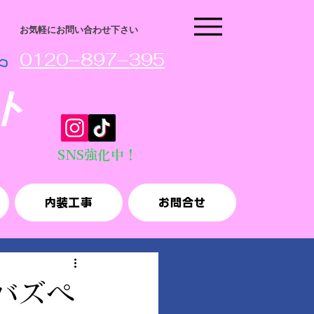
​お気軽にお問い合わせ下さい
​0120−897−395
ト
SNS強化中
！
内装工事
お問合せ
バズペ