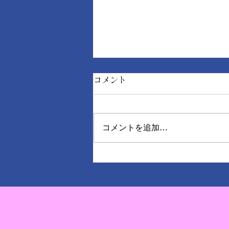
コメント
コメントを追加…
下塗りの重要性とは？外壁塗
装で“本当に差が出る”工程を
解説