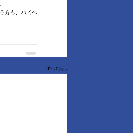
。
う方も、バズペ
すべて表示