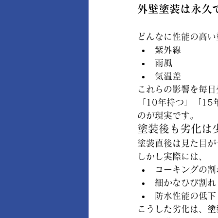
外壁塗装は永久
どんなに性能の高い
紫外線
雨風
気温差
これらの影響を毎日
「10年持つ」「1
のが現実です。
塗装後も劣化は
塗装直後は見た目が
しかし実際には、
コーキングの割
細かなひび割れ
防水性能の低下
こうした劣化は、
塗