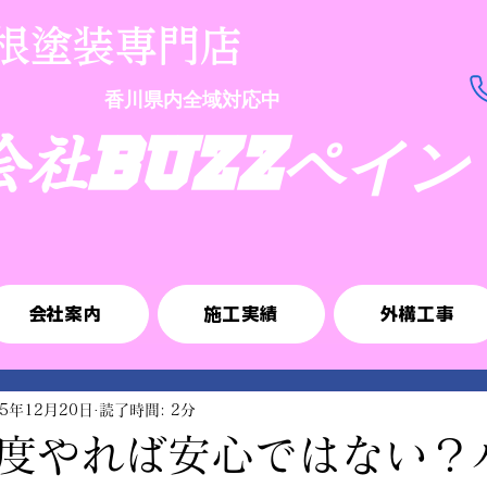
屋根塗装専門店
香川県内全域対応中
BUZZ
ペイン
会社
会社案内
施工実績
外構工事
25年12月20日
読了時間: 2分
度やれば安心ではない？