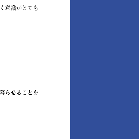
く意識
がとても
暮らせること
を