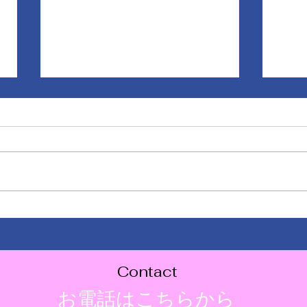
ショールームのぼり旗を設置
チョ
しました！
が白
Contact
​お電話はこちらから