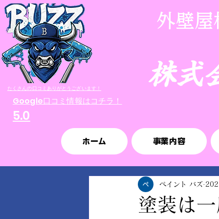
外壁
株式
​たくさんの口コミありがとうございます！
​Google口コミ情報はコチラ！
5.0
ホーム
事業内容
ペイント バズ
20
塗装は一