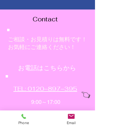
策
Contact
ご相談・お見積りは無料です！
お気軽にご連絡ください！
​お電話はこちらから
TEL: 0120−897−395
👈
9:00～17:00
Phone
Email