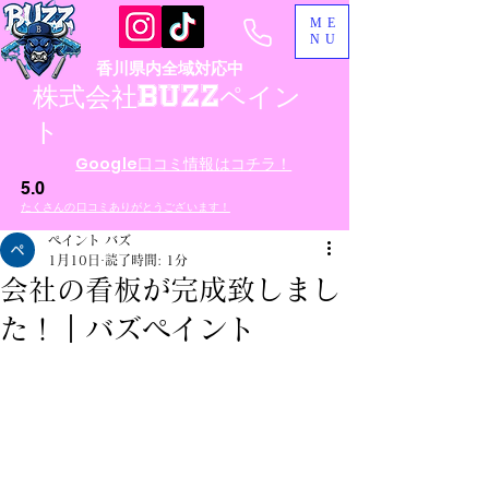
ME
NU
香川県内全域対応中
​株式会社BUZZペイン
ト
​Google口コミ情報はコチラ！
5.0
​たくさんの口コミありがとうございます！
ペイント バズ
1月10日
読了時間: 1分
会社の看板が完成致しまし
た！｜バズペイント