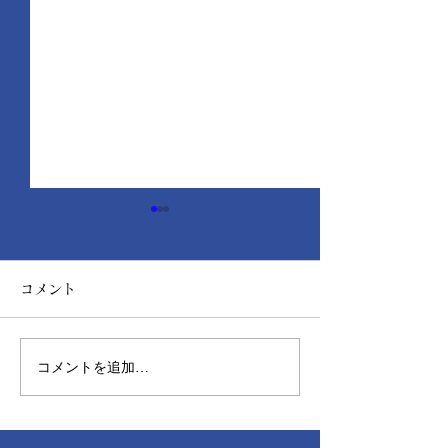
コメント
コメントを追加…
ショールームのぼり旗を
チョーキング現
設置しました！
外壁が白くなる